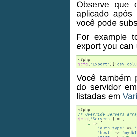
Observe que o
aplicado após
você pode subst
For example t
export you can u
<?
php
$cfg
[
'Export'
][
'csv_colu
Você também po
do servidor em
listadas em
Var
<?
php
/* Override Servers arra
$cfg
[
'Servers'
]
=
[
1
=>
[
'auth_type'
=>
'
'host'
=>
'mydb1