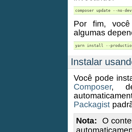
Por fim, voc
algumas depend
Instalar usan
Você pode ins
Composer
, d
automaticame
Packagist
padrã
Nota
O conte
automaticamen