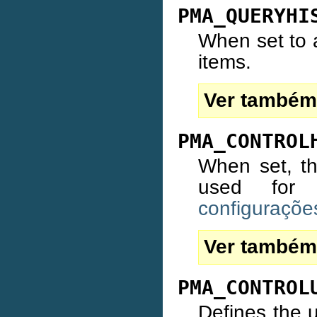
PMA_QUERYHI
When set to a
items.
Ver também
PMA_CONTROL
When set, th
used for 
configuraçõ
Ver também
PMA_CONTROL
Defines the 