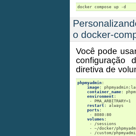
Personalizand
o docker-com
Você pode usar
configuração
diretiva de vol
phpmyadmin
:
image
:
phpmyadmin:la
container_name
:
phpm
environment
:
-
PMA_ARBITRARY=1
restart
:
always
ports
:
-
8080:80
volumes
:
-
/sessions
-
~/docker/phpmyadm
-
/custom/phpmyadmi