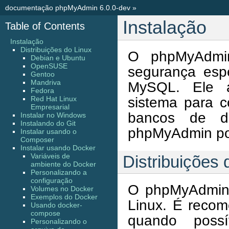
documentação phpMyAdmin 6.0.0-dev
»
Instalação
Table of Contents
Instalação
Distribuições do Linux
O phpMyAdmin
Debian e Ubuntu
OpenSUSE
segurança esp
Gentoo
Mandriva
MySQL. Ele a
Fedora
sistema para 
Red Hat Linux
Empresarial
bancos de 
Instalar no Windows
Instalando do Git
phpMyAdmin pode
Instalar usando o
Composer
Instalar usando Docker
Variáveis de
Distribuições 
ambiente do Docker
Personalizando a
configuração
O phpMyAdmin é
Volumes no Docker
Exemplos do Docker
Linux. É recom
Usando docker-
compose
quando poss
Personalizando o