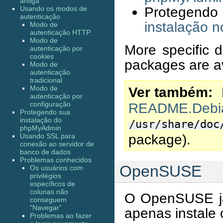
antiga
Protegendo 
Usando os modos de
autenticação
instalação n
Modo de
autenticação HTTP
Modo de
More specific d
autenticação por
cookies
packages are a
Modo de
autenticação
tradicional
Modo de
Ver também
autenticação por
configuração
README.Debi
Protegendo sua
instalação do
/usr/share/doc
phpMyAdmin
package).
Usando SSL para
conexão ao servidor de
banco de dados
Problemas conhecidos
OpenSUSE
Os usuários com
privilégios
específicos de
colunas não
O OpenSUSE j
conseguem
“Navegar”
apenas instale
Problemas ao fazer