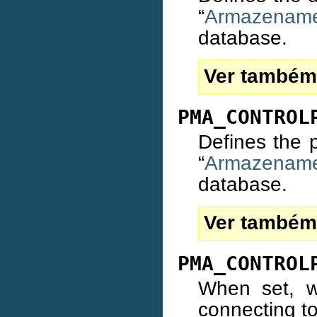
“
Armazename
database.
Ver também
PMA_CONTROL
Defines the 
“
Armazename
database.
Ver também
PMA_CONTROL
When set, wi
connecting to