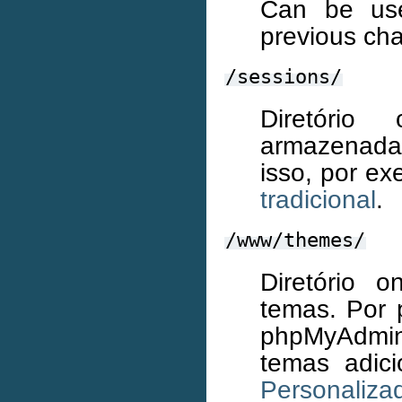
Can be used
previous cha
/sessions/
Diretóri
armazenada
isso, por e
tradicional
.
/www/themes/
Diretório 
temas. Por 
phpMyAdmin 
temas adic
Personaliza