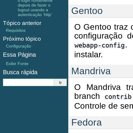
o login novamente
depois de fazer o
Gentoo
logout usando a
autenticação ‘http’
Tópico anterior
O Gentoo traz
Requisitos
configuração 
Próximo tópico
.
webapp-config
Configuração
instalar.
Essa Página
Exibir Fonte
Mandriva
Busca rápida
O Mandriva t
branch
contrib
Controle de se
Fedora