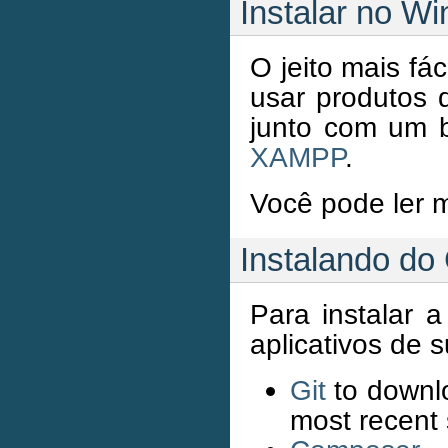
Instalar no W
O jeito mais f
usar produtos 
junto com um 
XAMPP
.
Você pode ler 
Instalando do 
Para instalar a
aplicativos de s
Git
to downlo
most recent 