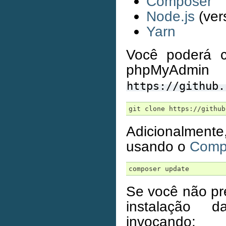
Composer
Node.js
(ver
Yarn
Você poderá c
php
https://github.
Adicionalment
usando o
Comp
Se você não pr
instalação 
invocando: