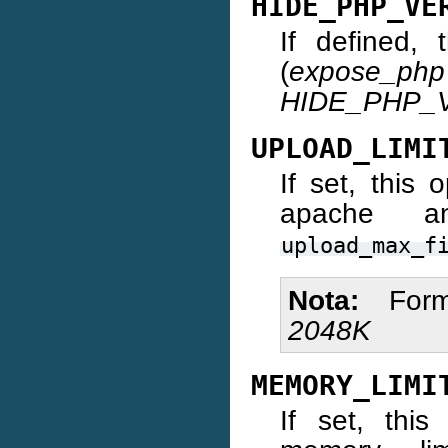
HIDE_PHP_VE
If defined, 
(
expose_php
HIDE_PHP_V
UPLOAD_LIMI
If set, this 
apache a
upload_max_f
Nota
For
2048K
MEMORY_LIMI
If set, thi