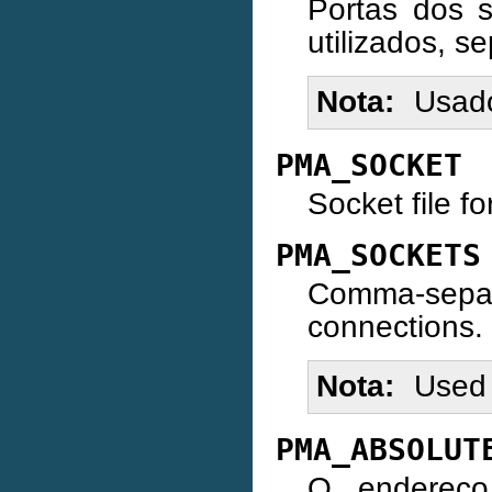
Portas dos 
utilizados, s
Nota
Usad
PMA_SOCKET
Socket file f
PMA_SOCKETS
Comma-separat
connections.
Nota
Used 
PMA_ABSOLUT
O endereço 