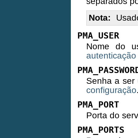
separados por
Nota
Usad
PMA_USER
Nome do us
autenticação
PMA_PASSWOR
Senha a ser 
configuração
PMA_PORT
Porta do serv
PMA_PORTS