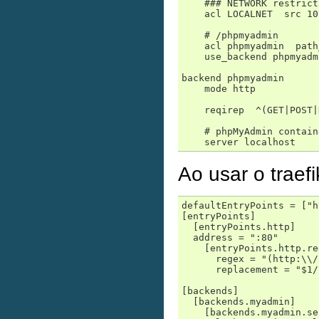
    ### NETWORK restricti
    acl LOCALNET  src 10
    # /phpmyadmin

    acl phpmyadmin  path
    use_backend phpmyadm
backend phpmyadmin

    mode http

    reqirep  ^(GET|POST|
    # phpMyAdmin contain
Ao usar o traef
defaultEntryPoints = ["h
[entryPoints]

  [entryPoints.http]

  address = ":80"

    [entryPoints.http.re
      regex = "(http:\\/
      replacement = "$1/"
[backends]

  [backends.myadmin]

    [backends.myadmin.se