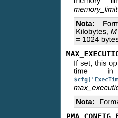
memory l
memory_limit
Nota
For
Kilobytes,
M
= 1024 bytes
MAX_EXECUTI
If set, this 
time in
$cfg['ExecTi
max_executi
Nota
Form
PMA_CONFIG_