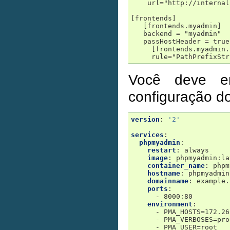
    url="http://internal
[frontends]

   [frontends.myadmin]

   backend = "myadmin"

   passHostHeader = true

     [frontends.myadmin.
Você deve en
configuração d
version
:
'2'
services
:
phpmyadmin
:
restart
:
always
image
:
phpmyadmin:la
container_name
:
phpm
hostname
:
phpmyadmin
domainname
:
example.
ports
:
-
8000:80
environment
:
-
PMA_HOSTS=172.26
-
PMA_VERBOSES=pro
-
PMA_USER=root