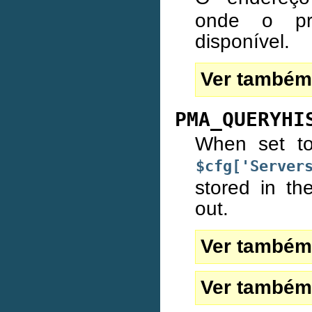
onde o pr
disponível.
Ver também
PMA_QUERYHI
When set 
$cfg['Server
stored in th
out.
Ver também
Ver também