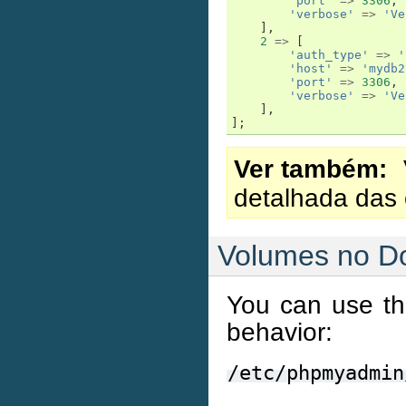
'port'
=>
3306
,
'verbose'
=>
'Ve
],
2
=>
[
'auth_type'
=>
'
'host'
=>
'mydb2
'port'
=>
3306
,
'verbose'
=>
'Ve
],
];
Ver também
detalhada das 
Volumes no D
You can use th
behavior:
/etc/phpmyadmin