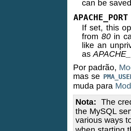
can be saved
APACHE_PORT
If set, this 
from
80
in ca
like an unpri
as
APACHE_
Por padrão,
Mod
mas se
PMA_USE
muda para
Mod
Nota
The cred
the MySQL serv
various ways to
when starting 