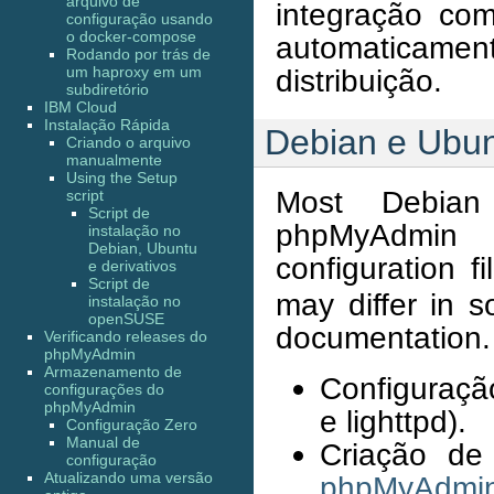
arquivo de
integração com
configuração usando
o docker-compose
automaticamen
Rodando por trás de
um haproxy em um
distribuição.
subdiretório
IBM Cloud
Instalação Rápida
Debian e Ubu
Criando o arquivo
manualmente
Using the Setup
Most Debian
script
Script de
phpMyAdmin 
instalação no
Debian, Ubuntu
configuration f
e derivativos
Script de
may differ in 
instalação no
openSUSE
documentation. S
Verificando releases do
phpMyAdmin
Armazenamento de
Configuraçã
configurações do
phpMyAdmin
e lighttpd).
Configuração Zero
Manual de
Criação d
configuração
Atualizando uma versão
phpMyAdmi