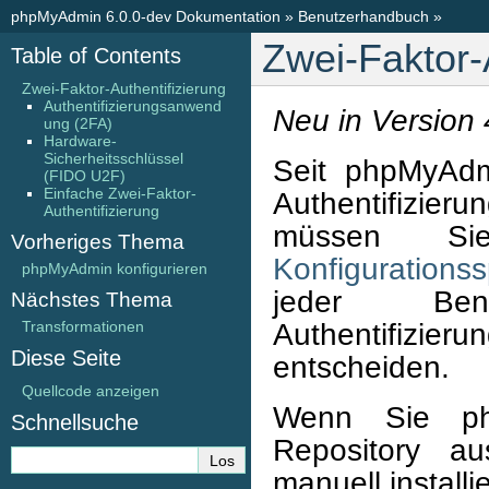
phpMyAdmin 6.0.0-dev Dokumentation
»
Benutzerhandbuch
»
Zwei-Faktor-
Table of Contents
Zwei-Faktor-Authentifizierung
Authentifizierungsanwend
Neu in Version 
ung (2FA)
Hardware-
Sicherheitsschlüssel
Seit phpMyAdm
(FIDO U2F)
Einfache Zwei-Faktor-
Authentifizieru
Authentifizierung
müssen S
Vorheriges Thema
Konfigurationss
phpMyAdmin konfigurieren
jeder Be
Nächstes Thema
Authentifizi
Transformationen
Diese Seite
entscheiden.
Quellcode anzeigen
Wenn Sie ph
Schnellsuche
Repository au
manuell install