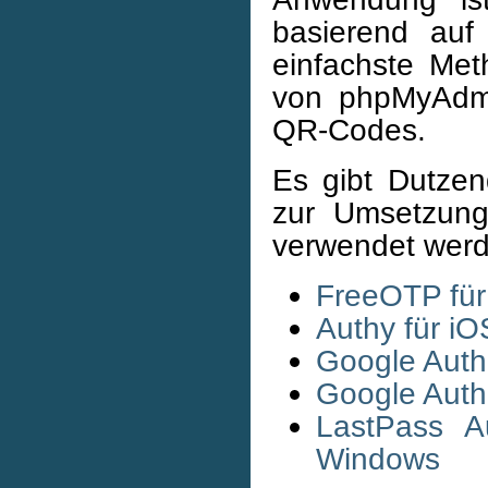
basierend auf
einfachste Me
von phpMyAdmi
QR-Codes.
Es gibt Dutze
zur Umsetzung
verwendet werd
FreeOTP für
Authy für i
Google Authe
Google Authe
LastPass A
Windows