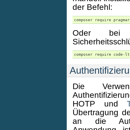
der Befehl:
Oder bei 
Sicherheitsschl
Authentifizie
Die Verwe
Authentifizierun
HOTP und
Übertragung d
an die Auth
Anwendung is