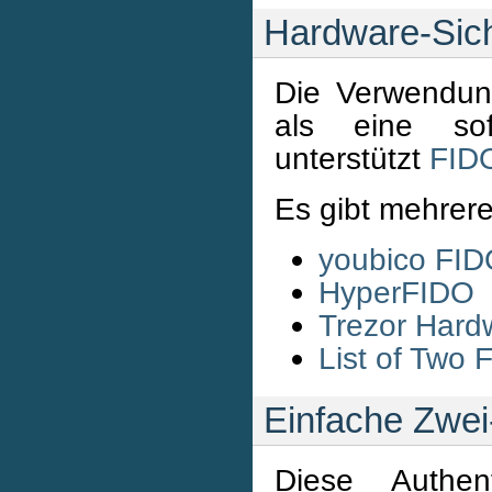
Hardware-Sich
Die Verwendung
als eine sof
unterstützt
FID
Es gibt mehrere 
youbico FID
HyperFIDO
Trezor Hard
List of Two 
Einfache Zwei-
Diese Authen