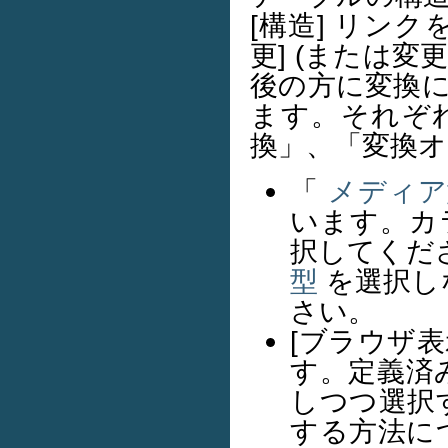
[構造] リン
更] (または
後の方に変換
ます。それぞ
換」、「変換
「
メディア
います。カ
択してくだ
型
を選択し
さい。
[ブラウザ
す。定義済
しつつ選択
する方法に