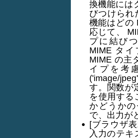
換機能にはグ
びつけられ
機能はどの 
応じて、 M
プに結び
MIME タイ
MIME 
イプを考
('image
す。関数が定
を使用する
かどうかの
で、出力が
[ブラウザ
入力のテキ