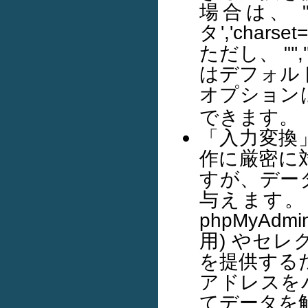
場合は、 
タ','char
ただし、 "'',
はデフォル
オプション
できます。
「入力変換
作に厳密に
すが、デー
与えます。
phpMyA
用) やセレ
を提供するた
アドレスを
てデータを