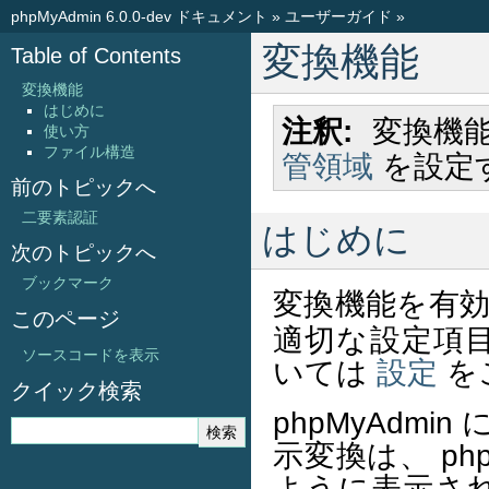
phpMyAdmin 6.0.0-dev ドキュメント
»
ユーザーガイド
»
変換機能
Table of Contents
変換機能
はじめに
注釈
変換機
使い方
ファイル構造
管領域
を設定
前のトピックへ
二要素認証
はじめに
次のトピックへ
ブックマーク
変換機能を有
このページ
適切な設定項
ソースコードを表示
いては
設定
を
クイック検索
phpMyAdm
示変換は、 ph
ように表示さ