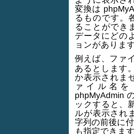
変換は phpM
るものです。
ることができ
データにどの
ョンがありま
例えば、ファ
あるとします。ふ
か表示されま
ァイル名を 
phpMyAdm
ックすると、
ルが表示され
字列の前後に
も指定できま