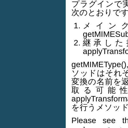
プラグインで
次のとおりで
メインクラ
getMIMESubt
継承した抽象ク
applyTransf
getMIMEType(
ソッドはそれぞれ
変換の名前を返し
取る可能
applyTrans
を行うメソッ
Please see 