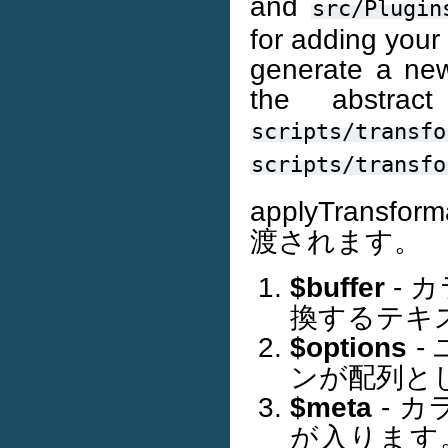
and
src/Plugin
for adding your
generate a new 
the abstract
scripts/transfo
scripts/transfo
applyTrans
渡されます。
$buffer
- 
換するテキ
$options
-
ンが配列と
$meta
- 
が入ります