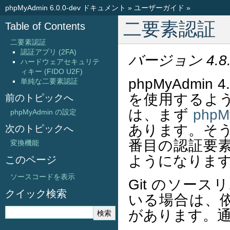
phpMyAdmin 6.0.0-dev ドキュメント
»
ユーザーガイド
»
二要素認証
Table of Contents
二要素認証
認証アプリ (2FA)
バージョン 4.8
ハードウェアセキュリテ
ィキー (FIDO U2F)
phpMyAdmi
単純な二要素認証
を使用するよ
前のトピックへ
は、まず
php
phpMyAdmin の設定
あります。そ
次のトピックへ
番目の認証要
変換機能
ようになりま
このページ
ソースコードを表示
Git のソース
クイック検索
いる場合は、
があります。